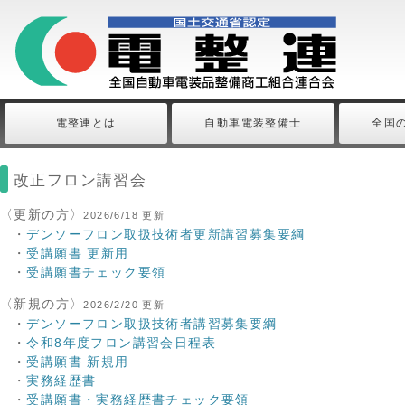
電整連とは
自動車電装整備士
全国
改正フロン講習会
〈更新の方〉
2026/6/18 更新
・
デンソーフロン取扱技術者更新講習募集要綱
・
受講願書 更新用
・
受講願書チェック要領
〈新規の方〉
2026/2/20 更新
・
デンソーフロン取扱技術者講習募集要綱
・
令和8年度フロン講習会日程表
・
受講願書 新規用
・
実務経歴書
・
受講願書・実務経歴書チェック要領